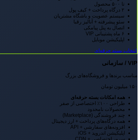
تا ۵۰۰ محصول
۲ درگاه پرداخت + کیف پول
سیستم عضویت و باشگاه مشتریان
سئو پیشرفته + آنالیز رقبا
اتصال به پنل پیامکی
۶ ماه پشتیبانی VIP
اپلیکیشن موبایل
انتخاب بسته حرفه‌ای
VIP / سازمانی
مناسب برندها و فروشگاه‌های بزرگ
۱۵۰
میلیون تومان
همه امکانات بسته حرفه‌ای
طراحی ۱۰۰٪ اختصاصی از صفر
محصولات نامحدود
چند فروشندگی (Marketplace)
همه درگاه‌های پرداخت + ارز دیجیتال
افزونه‌های سفارشی + API
اپلیکیشن اندروید + iOS
سرور اختصاصی + CDN