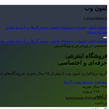
لمون وب
LemonWeb.ir
صفحه اصلی
خدمات
بسته‌های قیمتی
نمونه کارها
درباره ما
تماس
شروع پروژه
صفحه اصلی
خدمات
بسته‌های قیمتی
نمونه کارها
درباره ما
تماس
شرو
تخصصی در وردپرس و ووکامرس
فروشگاه اینترنتی
حرفه‌ای و اختصاصی
گروه نرم‌افزاری لمون وب با بیش از ۱۵ سال تجربه، فروشگاه‌های اینترنتی قدرتمند با وردپرس و ووکامرس طراحی می‌کند. از طراحی تا سئو و پشتیبانی، همراه شما هستیم.
مشاهده بسته‌ها
نمونه کارها
۱۵+ سال تجربه
۱۸,۰۰۰+ پروژه
۷ کشور
lemonweb.ir/shop-demo
پرداخت