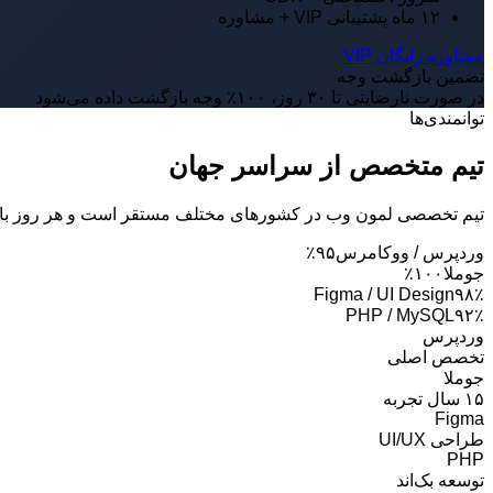
۱۲ ماه پشتیبانی VIP + مشاوره
مشاوره رایگان VIP
تضمین بازگشت وجه
در صورت نارضایتی تا ۳۰ روز، ۱۰۰٪ وجه بازگشت داده می‌شود
توانمندی‌ها
تیم متخصص از سراسر جهان
تیم تخصصی لمون وب در کشورهای مختلف مستقر است و هر روز با تکن
وردپرس / ووکامرس
۹۵٪
جوملا
۱۰۰٪
Figma / UI Design
۹۸٪
PHP / MySQL
۹۲٪
وردپرس
تخصص اصلی
جوملا
۱۵ سال تجربه
Figma
طراحی UI/UX
PHP
توسعه بک‌اند